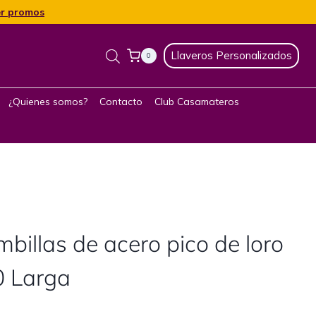
r promos
Llaveros Personalizados
0
¿Quienes somos?
Contacto
Club Casamateros
illas de acero pico de loro
0 Larga