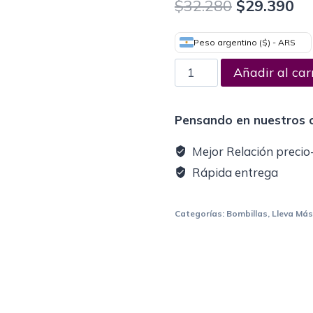
$
32.280
$
29.390
Peso argentino ($) - ARS
Añadir al car
Pensando en nuestros c
Mejor Relación precio
Rápida entrega
Categorías:
Bombillas
,
Lleva Má