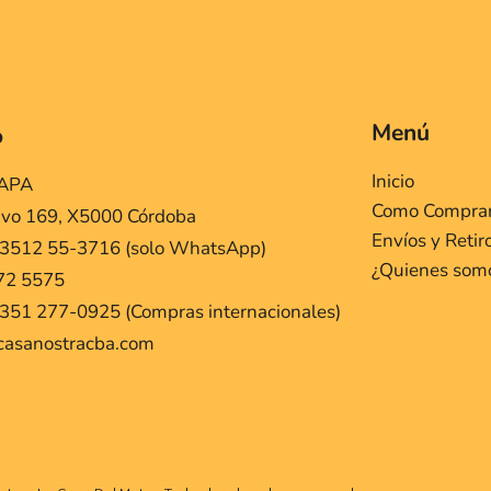
Menú
o
Inicio
MAPA
Como Compra
ivo 169, X5000 Córdoba
Envíos y Retir
 3512 55-3716 (solo WhatsApp)
¿Quienes som
72 5575
351 277-0925 (Compras internacionales)
casanostracba.com