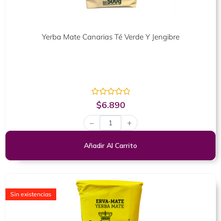
Yerba Mate Canarias Té Verde Y Jengibre
Valorado
$
6.890
con
0
−
+
de
5
Añadir Al Carrito
Sin existencias