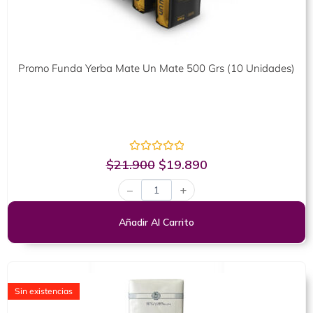
Promo Funda Yerba Mate Un Mate 500 Grs (10 Unidades)
Valorado
$
21.900
$
19.890
con
0
−
+
de
5
Añadir Al Carrito
Sin existencias