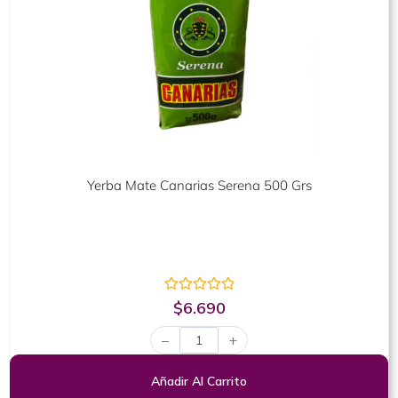
Yerba Mate Canarias Serena 500 Grs
Valorado
$
6.690
con
0
−
+
de
5
Añadir Al Carrito