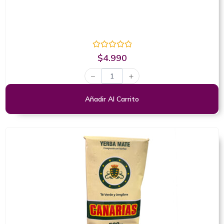
Valorado
$
4.990
con
0
−
+
de
5
Añadir Al Carrito