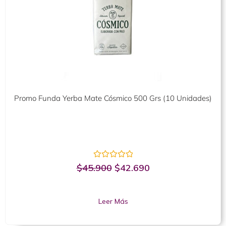
Promo Funda Yerba Mate Cósmico 500 Grs (10 Unidades)
Valorado
$
45.900
$
42.690
con
0
de
5
Leer Más