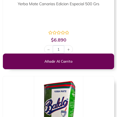
Yerba Mate Canarias Edicion Especial 500 Grs
Valorado
$
6.890
con
0
−
+
de
5
Añadir Al Carrito