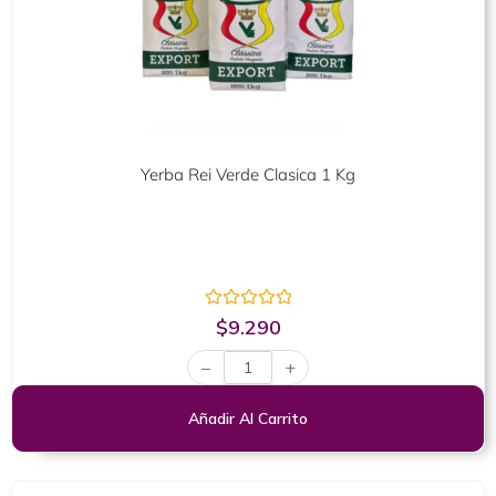
Yerba Rei Verde Clasica 1 Kg
Valorado
$
9.290
con
0
−
+
de
5
Añadir Al Carrito