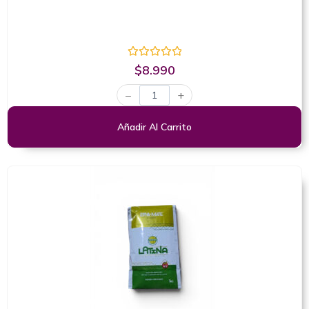
Valorado
$
8.990
con
0
−
+
de
5
Añadir Al Carrito