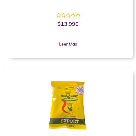
Valorado
$
13.990
con
0
de
5
Leer Más