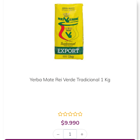
Yerba Mate Rei Verde Tradicional 1 Kg
Valorado
$
9.990
con
0
−
+
de
5