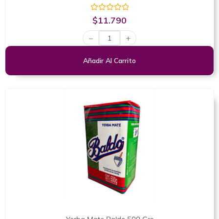
Valorado
$
11.790
con
0
−
+
de
5
Añadir Al Carrito