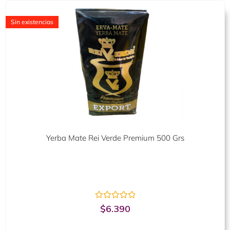
Sin existencias
Yerba Mate Rei Verde Premium 500 Grs
Valorado
$
6.390
con
0
de