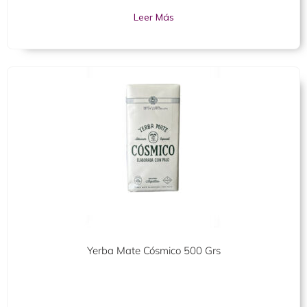
5
Leer Más
Yerba Mate Cósmico 500 Grs