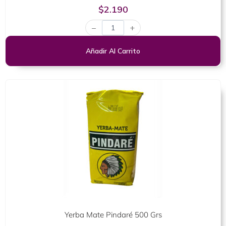
Valorado
$
2.190
con
0
−
+
de
5
Añadir Al Carrito
Yerba Mate Pindaré 500 Grs