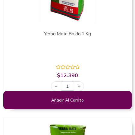
Yerba Mate Baldo 1 Kg
Valorado
$
12.390
con
0
−
+
de
5
Añadir Al Carrito