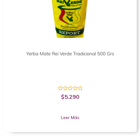
Yerba Mate Rei Verde Tradicional 500 Grs
Valorado
$
5.290
con
0
de
5
Leer Más