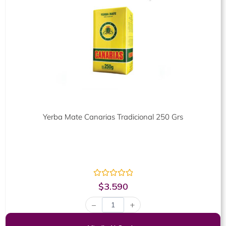
Yerba Mate Canarias Tradicional 250 Grs
Valorado
$
3.590
con
0
−
+
de
5