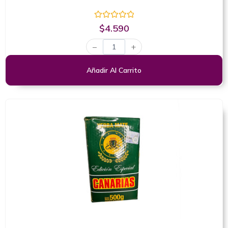
Valorado
$
4.590
con
0
−
+
de
5
Añadir Al Carrito