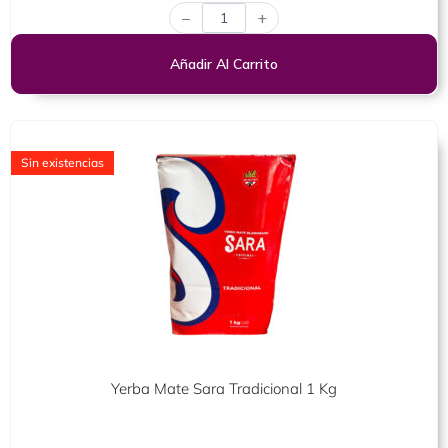
0
−
+
de
5
Añadir Al Carrito
Sin existencias
Yerba Mate Sara Tradicional 1 Kg