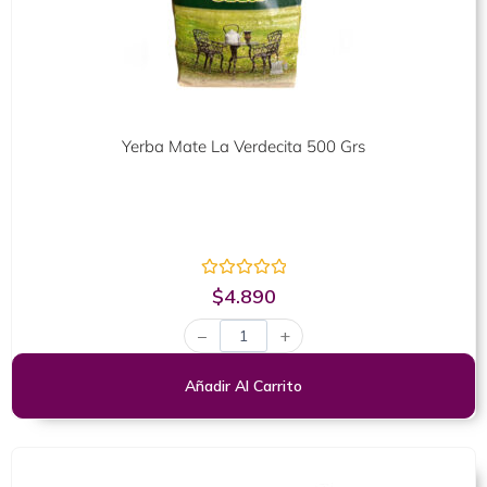
Yerba Mate La Verdecita 500 Grs
Valorado
$
4.890
con
0
−
+
de
5
Añadir Al Carrito