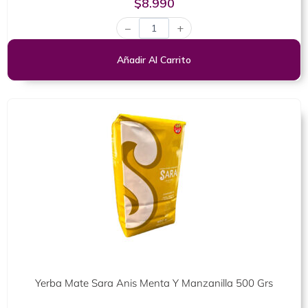
$
8.990
con
0
−
+
de
5
Añadir Al Carrito
Yerba Mate Sara Anis Menta Y Manzanilla 500 Grs