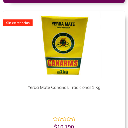
Sin existencias
Yerba Mate Canarias Tradicional 1 Kg
Valorado
$
10.190