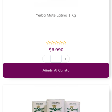
Yerba Mate Latina 1 Kg
Valorado
$
6.990
con
0
−
+
de
5
Añadir Al Carrito