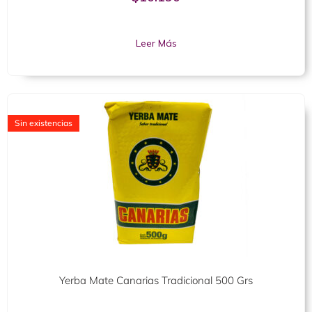
con
0
de
5
Leer Más
Sin existencias
Yerba Mate Canarias Tradicional 500 Grs