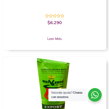
Valorado
$
6.290
con
0
de
5
Leer Más
Necesita ayuda?
Chatea
con nosotros