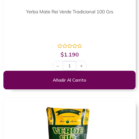
Yerba Mate Rei Verde Tradicional 100 Grs
Valorado
$
1.190
con
0
−
+
de
5
Añadir Al Carrito