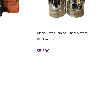
Juego Latas Tambo Línea Matero
Simil Acero
$
5.890