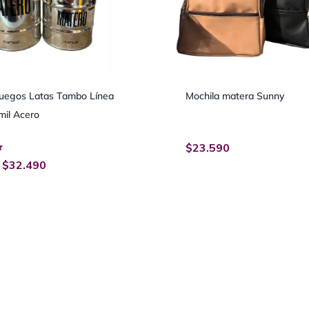
uegos Latas Tambo Línea
Mochila matera Sunny
mil Acero
$
23.590
$
32.490