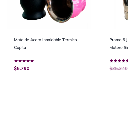
Mate de Acero Inoxidable Térmico
Promo 6 J
Copita
Matero Sí
Valorado
Valorado
$
5.790
$
35.340
con
con
5.00
5.00
de 5
de 5