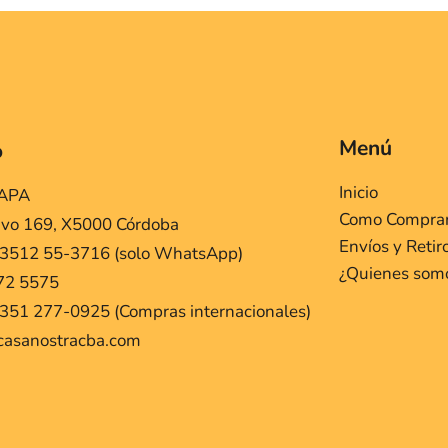
Menú
o
Inicio
MAPA
Como Compra
ivo 169, X5000 Córdoba
Envíos y Retir
 3512 55-3716 (solo WhatsApp)
¿Quienes som
72 5575
351 277-0925 (Compras internacionales)
casanostracba.com