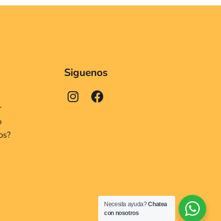
Siguenos
r
o
os?
Necesita ayuda?
Chatea
con nosotros