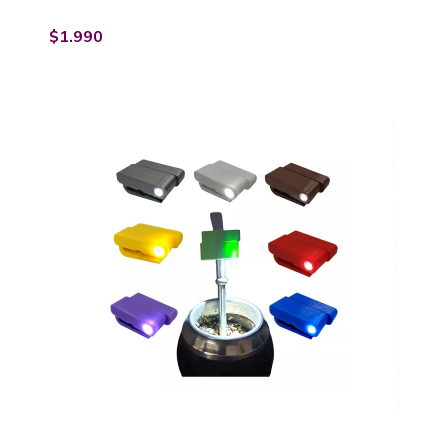
$
1.990
−
+