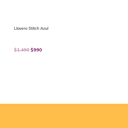
Llavero Stitch Azul
$
1.490
$
990
−
+