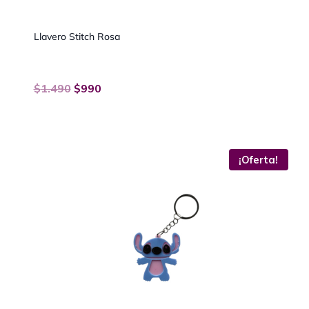
Llavero Stitch Rosa
$
1.490
$
990
−
+
¡Oferta!