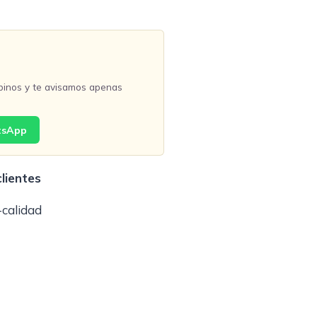
binos y te avisamos apenas
tsApp
lientes
-calidad