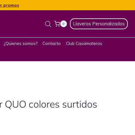
r promos
Llaveros Personalizados
0
¿Quienes somos?
Contacto
Club Casamateros
r QUO colores surtidos