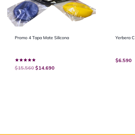
Promo 4 Tapa Mate Silicona
Yerbera 
$
6.590
Valorado
$
15.560
$
14.690
con
5.00
de 5