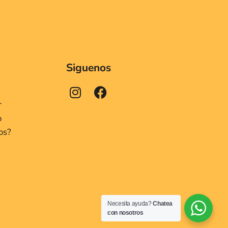
Siguenos
r
o
os?
Necesita ayuda?
Chatea
con nosotros