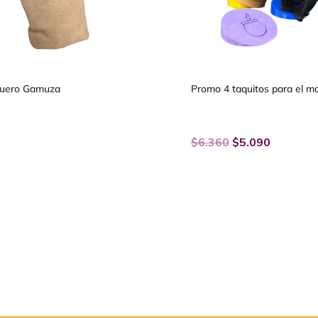
Cuero Gamuza
Promo 4 taquitos para el m
$
6.360
$
5.090