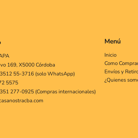
Menú
o
Inicio
MAPA
Como Compra
ivo 169, X5000 Córdoba
Envíos y Retir
 3512 55-3716 (solo WhatsApp)
¿Quienes som
72 5575
351 277-0925 (Compras internacionales)
casanostracba.com