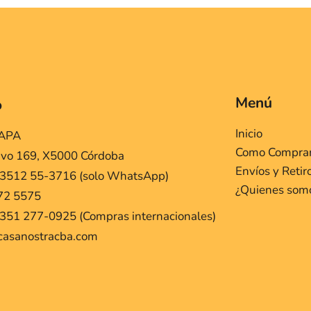
Menú
o
Inicio
MAPA
Como Compra
ivo 169, X5000 Córdoba
Envíos y Retir
 3512 55-3716 (solo WhatsApp)
¿Quienes som
72 5575
351 277-0925 (Compras internacionales)
casanostracba.com