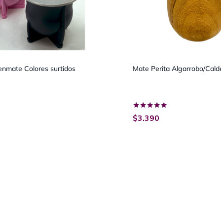
nmate Colores surtidos
Mate Perita Algarrobo/Cald
Valorado
$
3.390
con
5.00
de 5