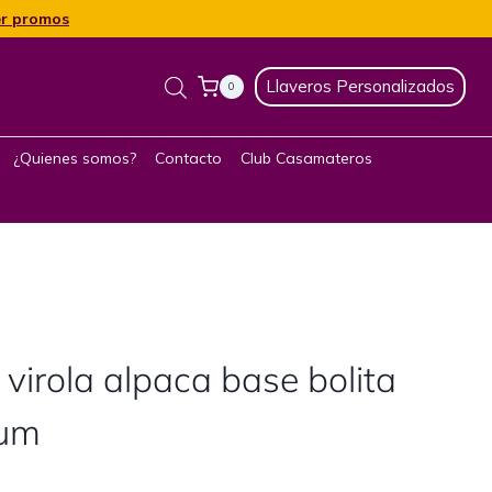
r promos
Llaveros Personalizados
0
¿Quienes somos?
Contacto
Club Casamateros
 virola alpaca base bolita
ium