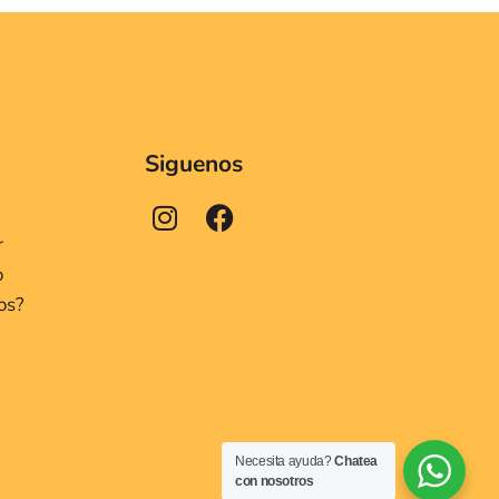
Siguenos
r
o
os?
Necesita ayuda?
Chatea
con nosotros