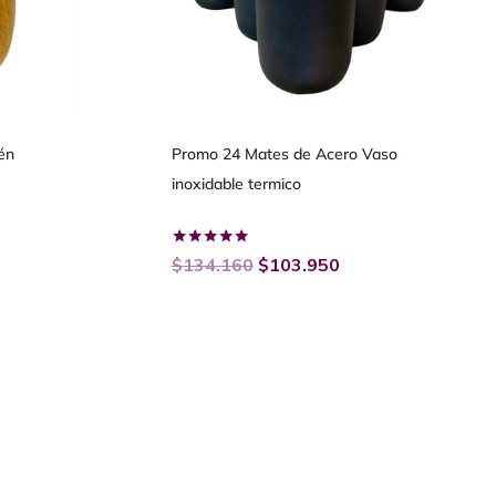
én
Promo 24 Mates de Acero Vaso
inoxidable termico
Valorado
$
134.160
$
103.950
con
5.00
de 5