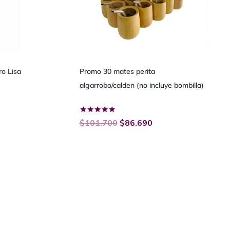
o Lisa
Promo 30 mates perita
algarrobo/calden (no incluye bombilla)
Valorado
$
101.700
$
86.690
con
5.00
de 5