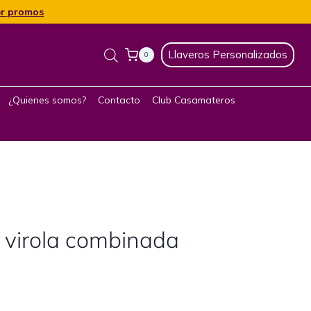
r promos
Llaveros Personalizados
0
¿Quienes somos?
Contacto
Club Casamateros
 virola combinada