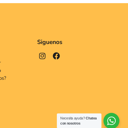
Siguenos
r
o
os?
Necesita ayuda?
Chatea
con nosotros