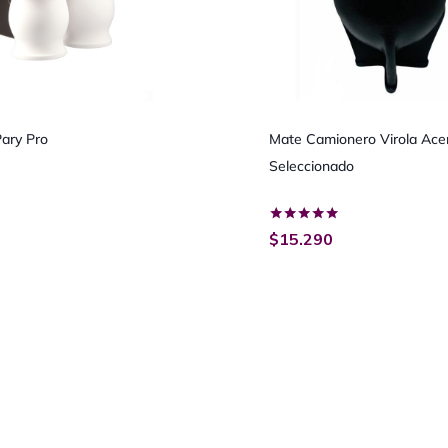
Pary Pro
Mate Camionero Virola Acer
Seleccionado
Valorado
$
15.290
con
5.00
de 5