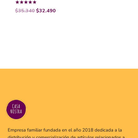
Valorado
$
35.340
$
32.490
con
5.00
de 5
Empresa familiar fundada en el año 2018 dedicada a la
distribución y comercialización de artículos relacionados a