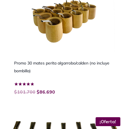
Promo 30 mates perita algarrobo/calden (no incluye
bombilla)
Valorado
$
101.700
$
86.690
con
5.00
de 5
¡Oferta!