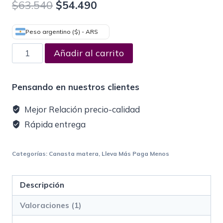
$
63.540
$
54.490
de 5 en
base a
valoración
de un
Peso argentino ($) - ARS
cliente
Añadir al carrito
Pensando en nuestros clientes
Mejor Relación precio-calidad
Rápida entrega
Categorías:
Canasta matera
,
Lleva Más Paga Menos
Descripción
Valoraciones (1)