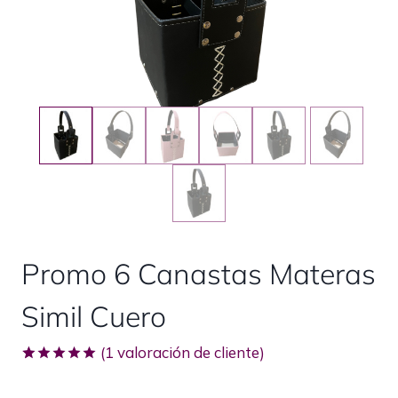
Promo 6 Canastas Materas
Simil Cuero
(
1
valoración de cliente)
Valorado
1
con
5.00