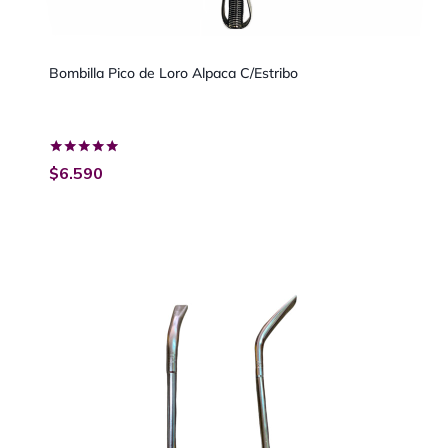
Bombilla Pico de Loro Alpaca C/Estribo
Valorado
$
6.590
con
5.00
de 5