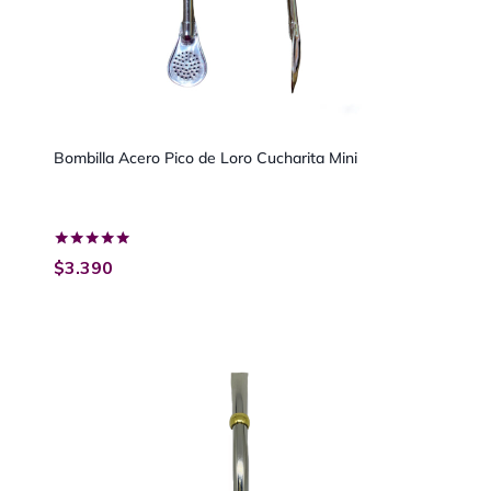
Bombilla Acero Pico de Loro Cucharita Mini
Valorado
$
3.390
con
5.00
de 5