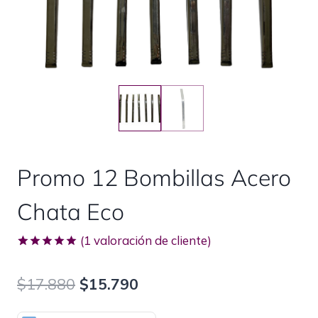
Promo 12 Bombillas Acero
Chata Eco
(
1
valoración de cliente)
Valorado
1
con
5.00
$
17.880
$
15.790
de 5 en
base a
valoración