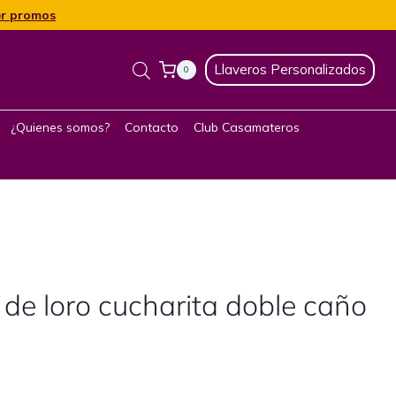
r promos
Llaveros Personalizados
0
¿Quienes somos?
Contacto
Club Casamateros
 de loro cucharita doble caño