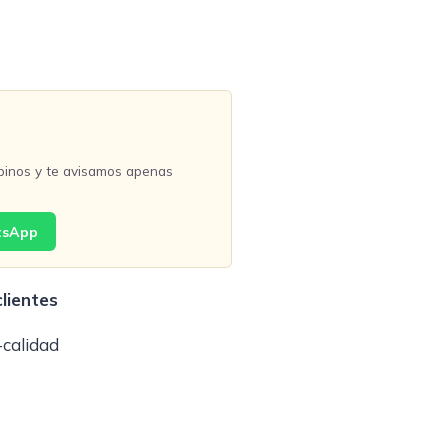
binos y te avisamos apenas
tsApp
lientes
-calidad