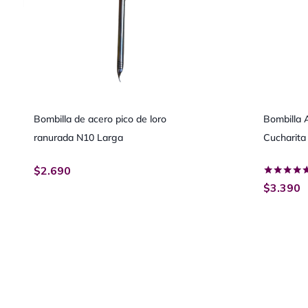
Bombilla de acero pico de loro
Bombilla 
ranurada N10 Larga
Cucharita
$
2.690
Valorado
$
3.390
con
5.00
de 5