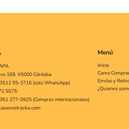
Menú
o
Inicio
MAPA
Como Compra
ivo 169, X5000 Córdoba
Envíos y Retir
 3512 55-3716 (solo WhatsApp)
¿Quienes som
72 5575
351 277-0925 (Compras internacionales)
casanostracba.com