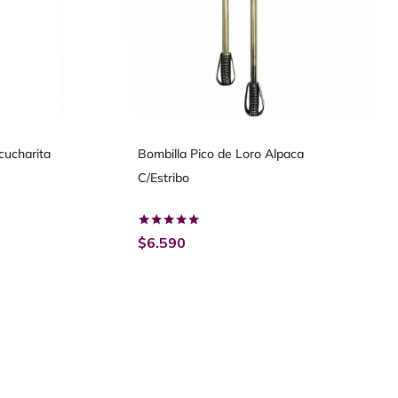
 cucharita
Bombilla Pico de Loro Alpaca
C/Estribo
Valorado
$
6.590
con
5.00
de 5