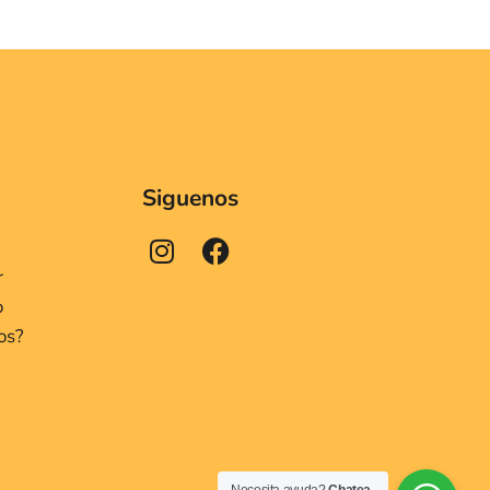
Siguenos
r
o
os?