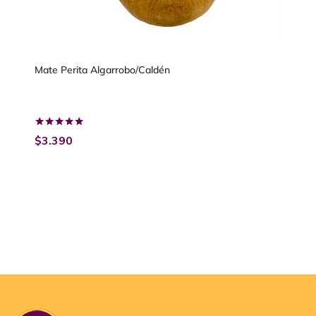
Mate Perita Algarrobo/Caldén
Valorado
$
3.390
con
5.00
de 5