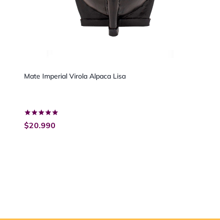
Mate Imperial Virola Alpaca Lisa
Valorado
$
20.990
con
5.00
de 5