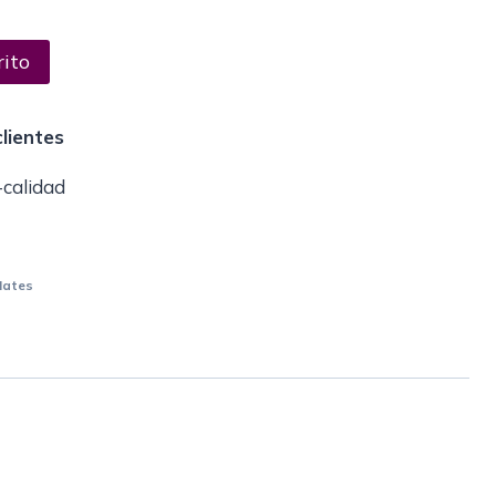
rito
lientes
-calidad
ates