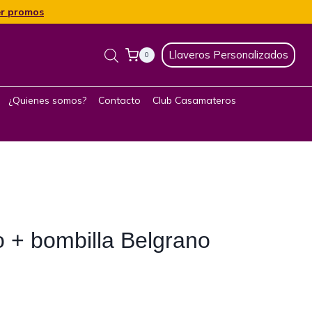
r promos
Llaveros Personalizados
0
¿Quienes somos?
Contacto
Club Casamateros
 + bombilla Belgrano