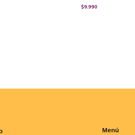
$
9.990
Menú
o