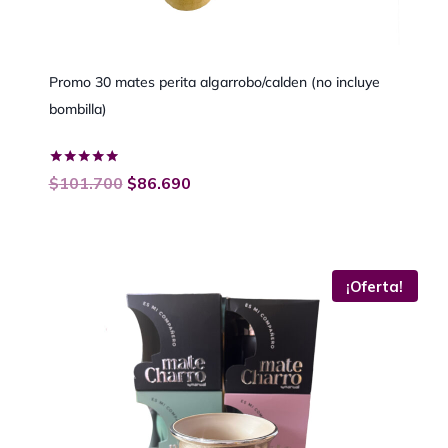
Promo 30 mates perita algarrobo/calden (no incluye
bombilla)
Valorado
$
101.700
$
86.690
con
5.00
de 5
¡Oferta!