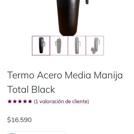
Termo Acero Media Manija
Total Black
(
1
valoración de cliente)
Valorado
1
con
5.00
$
16.590
de 5 en
base a
valoración