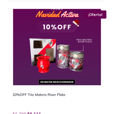
¡Oferta!
10%OFF Trio Matero River Plate
$
6.790
$
6.111