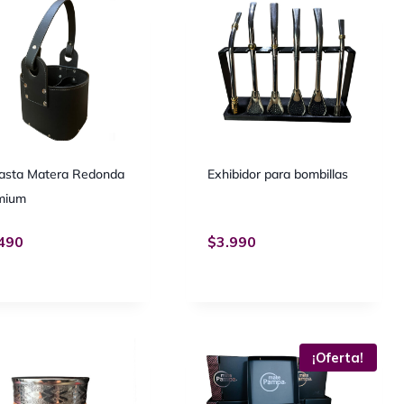
asta Matera Redonda
Exhibidor para bombillas
mium
490
$
3.990
¡Oferta!