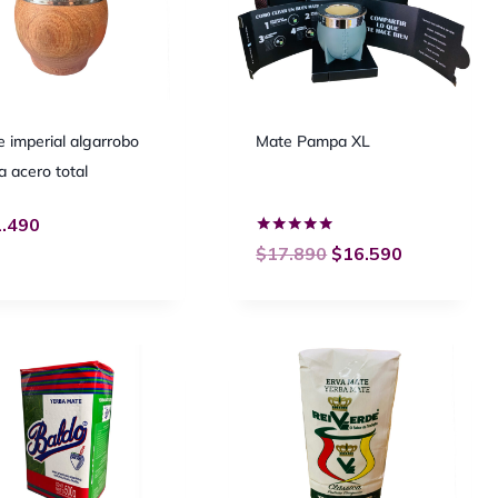
 imperial algarrobo
Mate Pampa XL
la acero total
.490
Valorado
$
17.890
$
16.590
con
5.00
de 5