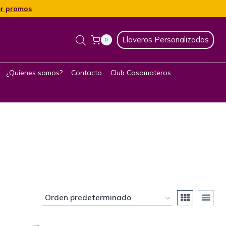
r promos
Llaveros Personalizados
0
¿Quienes somos?
Contacto
Club Casamateros