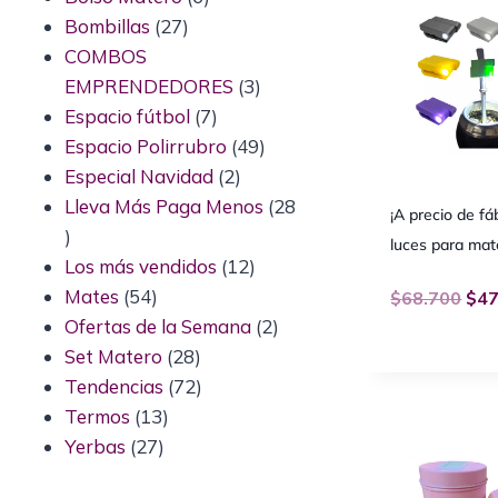
Bombillas
27
COMBOS
EMPRENDEDORES
3
Espacio fútbol
7
Espacio Polirrubro
49
Especial Navidad
2
Lleva Más Paga Menos
28
¡A precio de fá
luces para mat
Los más vendidos
12
Mates
54
$
68.700
$
47
Ofertas de la Semana
2
Set Matero
28
Tendencias
72
Termos
13
Yerbas
27