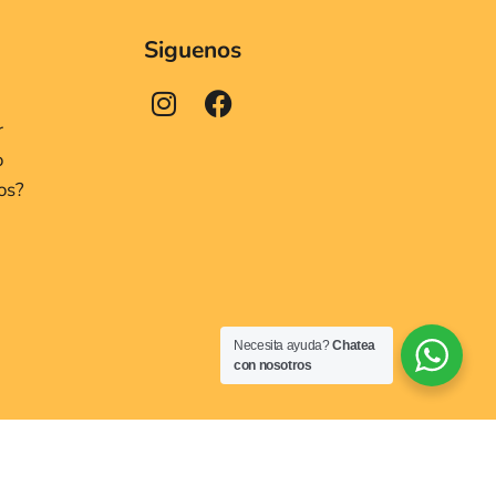
Siguenos
r
o
os?
Necesita ayuda?
Chatea
con nosotros