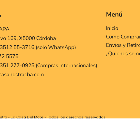
Menú
o
Inicio
MAPA
Como Compra
ivo 169, X5000 Córdoba
Envíos y Retir
 3512 55-3716 (solo WhatsApp)
¿Quienes som
72 5575
351 277-0925 (Compras internacionales)
casanostracba.com
tra - La Casa Del Mate - Todos los derechos reservados.
Politica de Privacidad