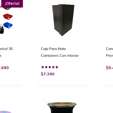
¡Oferta!
brica! 30
Caja Para Mate
Can
e
Camionero Con Interior
Pre
.690
$
9.
Valorado
$
7.390
con
5.00
de 5