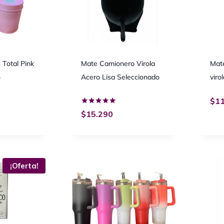
 Total Pink
Mate Camionero Virola
Mate
o
Acero Lisa Seleccionado
viro
$
11
Valorado
$
15.290
con
5.00
de 5
¡Oferta!