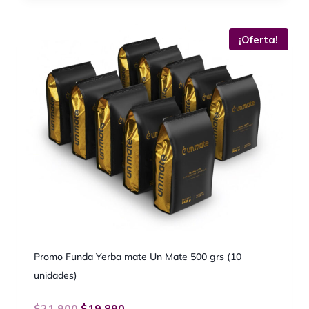
¡Oferta!
Promo Funda Yerba mate Un Mate 500 grs (10
unidades)
$
21.900
$
19.890