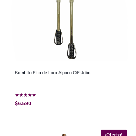
Bombilla Pico de Loro Alpaca C/Estribo
Valorado
$
6.590
con
5.00
de 5
¡Oferta!