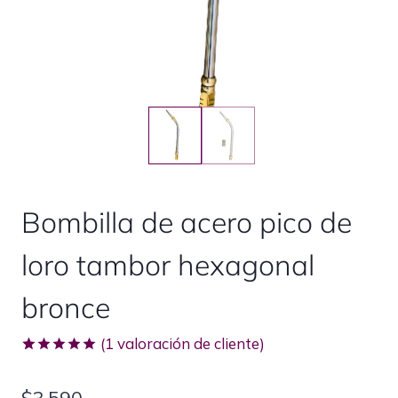
Bombilla de acero pico de
loro tambor hexagonal
bronce
(
1
valoración de cliente)
Valorado
1
con
5.00
de 5 en